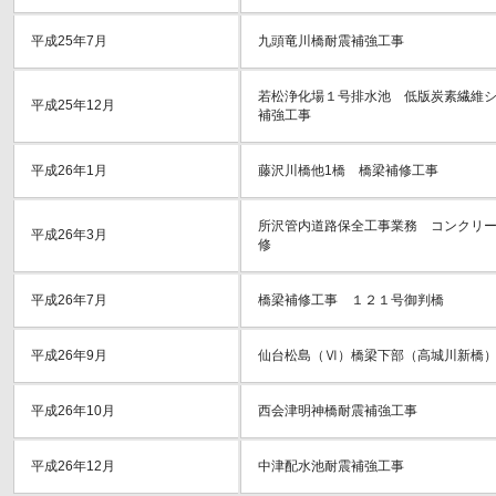
平成25年7月
九頭竜川橋耐震補強工事
若松浄化場１号排水池 低版炭素繊維
平成25年12月
補強工事
平成26年1月
藤沢川橋他1橋 橋梁補修工事
所沢管内道路保全工事業務 コンクリ
平成26年3月
修
平成26年7月
橋梁補修工事 １２１号御判橋
平成26年9月
仙台松島（Ⅵ）橋梁下部（高城川新橋
平成26年10月
西会津明神橋耐震補強工事
平成26年12月
中津配水池耐震補強工事