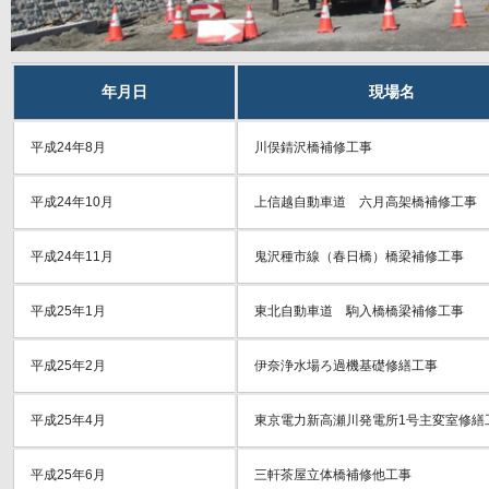
年月日
現場名
平成24年8月
川俣錆沢橋補修工事
平成24年10月
上信越自動車道 六月高架橋補修工事
平成24年11月
鬼沢種市線（春日橋）橋梁補修工事
平成25年1月
東北自動車道 駒入橋橋梁補修工事
平成25年2月
伊奈浄水場ろ過機基礎修繕工事
平成25年4月
東京電力新高瀬川発電所1号主変室修繕
平成25年6月
三軒茶屋立体橋補修他工事